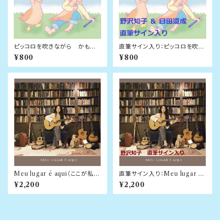
ピッコロを吹きながら かもの
直筆サイン入り：ピッコロを吹き
みやピッコロクリニック公式ソン
ながら かものみやピッコロク
¥800
¥800
グ / 野沢知子 ＆ 臼田道成
リニック公式ソング / 野沢知子
＆ 臼田道成
Meu lugar é aqui（ここが私の
直筆サイン入り：Meu lugar é
場所）/ 野沢知子
aqui（ここが私の場所）/ 野沢知
¥2,200
¥2,200
子