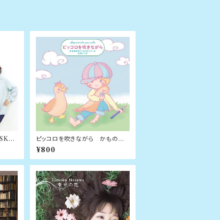
KY /
ピッコロを吹きながら かものみ
やピッコロクリニック公式ソング /
¥800
野沢知子 ＆ 臼田道成