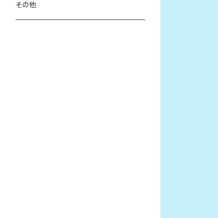
野沢知子
その他
野沢知子 ＆ 臼田道成
岩田こずえ
タナカカズコ