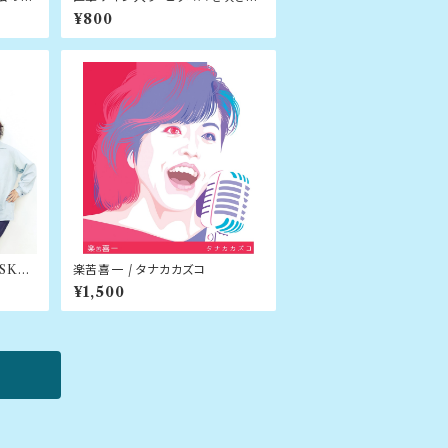
がら かものみやピッコロクリニッ
¥800
ク公式ソング / 野沢知子 ＆ 臼田
道成
KY /
楽苦喜一 / タナカカズコ
¥1,500