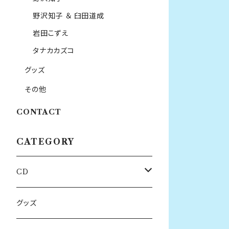
野沢知子 ＆ 臼田道成
岩田こずえ
タナカカズコ
グッズ
その他
CONTACT
CATEGORY
CD
重久義明
グッズ