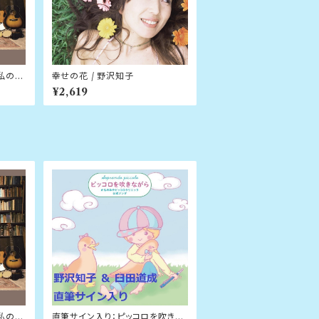
こが私の場
幸せの花 / 野沢知子
¥2,619
こが私の場
直筆サイン入り：ピッコロを吹きな