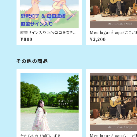
直筆サイン入り：ピッコロを吹きな
Meu lugar é aqui（こ
がら かものみやピッコロクリニッ
所）/ 野沢知子
¥800
¥2,200
ク公式ソング / 野沢知子 ＆ 臼田
道成
その他の商品
たからもの / 岩田こずえ
Meu lugar é aqui（こ