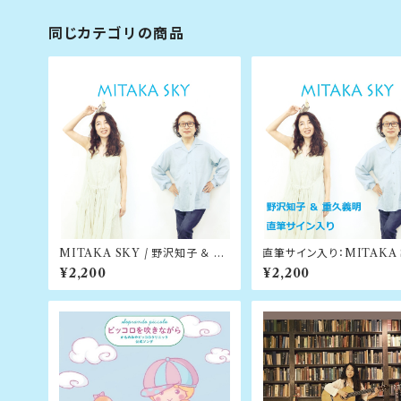
同じカテゴリの商品
MITAKA SKY / 野沢知子 ＆ 重
直筆サイン入り：MITAKA S
久義明
野沢知子 ＆ 重久義明
¥2,200
¥2,200